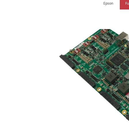
Epson
Fu